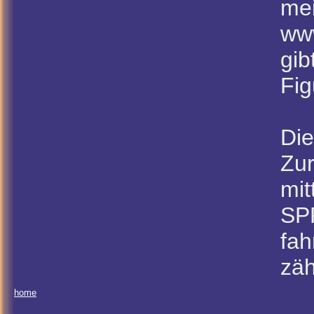
mei
ww
gib
Fig
Die
Zu
mit
SPR
fah
zäh
home