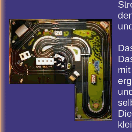
Str
den
und
Da
Das
mit
erg
und
sel
Die
kle